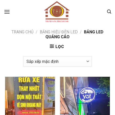
Skip
to
content
TRANG CHỦ
/
BẢNG HIỆU ĐÈN LED
/
BẢNG LED
QUẢNG CÁO
LỌC