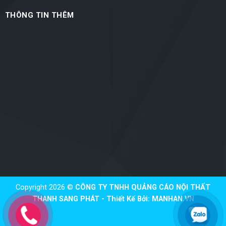
THÔNG TIN THÊM
Copyright 2026 ©
CÔNG TY TNHH QUẢNG CÁO NỘI THẤT
THANH SANG PHÁT - Thiết Kế Bởi:
MANHAN.VN