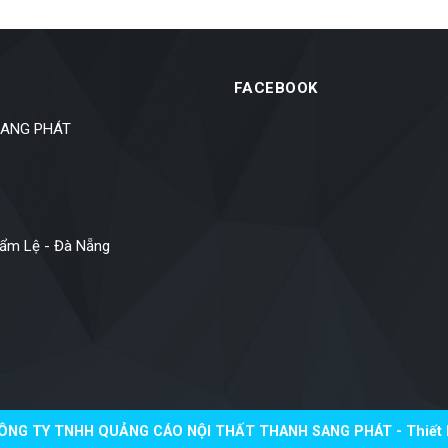
FACEBOOK
SANG PHÁT
Cẩm Lệ - Đà Nẵng
ÔNG TY TNHH QUẢNG CÁO NỘI THẤT THANH SANG PHÁT - Thiết K