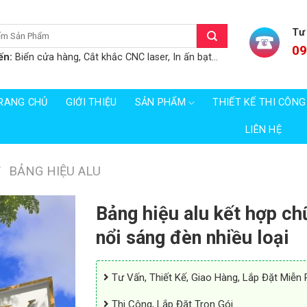
Tư
09
ến:
Biển cửa hàng, Cắt khắc CNC laser, In ấn bạt...
RANG CHỦ
GIỚI THIỆU
SẢN PHẨM
THIẾT KẾ THI CÔNG
LIÊN HỆ
/
BẢNG HIỆU ALU
Bảng hiệu alu kết hợp ch
nổi sáng đèn nhiều loại
Tư Vấn, Thiết Kế, Giao Hàng, Lắp Đặt Miễn 
Thi Công, Lắp Đặt Trọn Gói