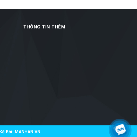
THÔNG TIN THÊM
ế Bởi:
MANHAN.VN