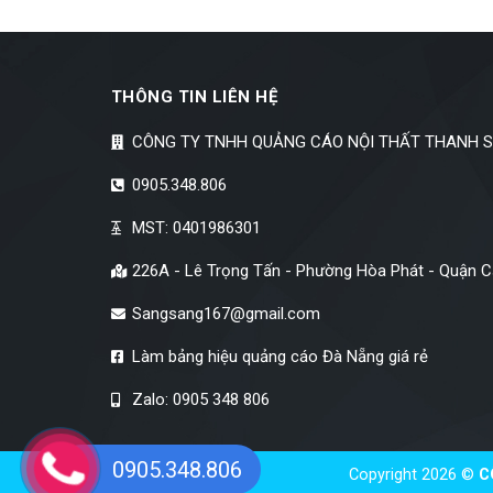
THÔNG TIN LIÊN HỆ
CÔNG TY TNHH QUẢNG CÁO NỘI THẤT THANH 
0905.348.806
MST: 0401986301
226A - Lê Trọng Tấn - Phường Hòa Phát - Quận 
Sangsang167@gmail.com
Làm bảng hiệu quảng cáo Đà Nẵng giá rẻ
Zalo: 0905 348 806
0905.348.806
Copyright 2026 ©
C