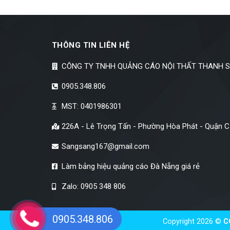
THÔNG TIN LIÊN HỆ
CÔNG TY TNHH QUẢNG CÁO NỘI THẤT THANH 
0905.348.806
MST: 0401986301
226A - Lê Trọng Tấn - Phường Hòa Phát - Quận 
Sangsang167@gmail.com
Làm bảng hiệu quảng cáo Đà Nẵng giá rẻ
Zalo: 0905 348 806
0905.348.806
Copyright 2026 ©
C