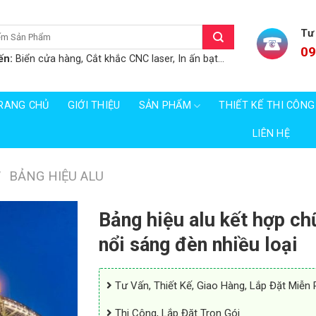
Tư
09
ến:
Biển cửa hàng, Cắt khắc CNC laser, In ấn bạt...
RANG CHỦ
GIỚI THIỆU
SẢN PHẨM
THIẾT KẾ THI CÔNG
LIÊN HỆ
/
BẢNG HIỆU ALU
Bảng hiệu alu kết hợp ch
nổi sáng đèn nhiều loại
Tư Vấn, Thiết Kế, Giao Hàng, Lắp Đặt Miễn 
Thi Công, Lắp Đặt Trọn Gói