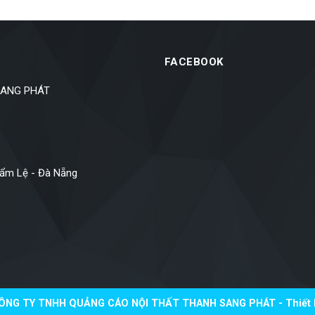
FACEBOOK
SANG PHÁT
Cẩm Lệ - Đà Nẵng
ÔNG TY TNHH QUẢNG CÁO NỘI THẤT THANH SANG PHÁT - Thiết K