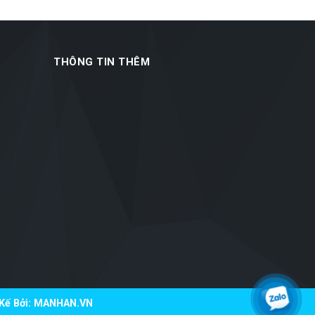
THÔNG TIN THÊM
ế Bởi:
MANHAN.VN