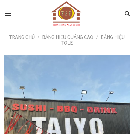
Skip
to
content
TRANG CHỦ
/
BẢNG HIỆU QUẢNG CÁO
/
BẢNG HIỆU
TOLE