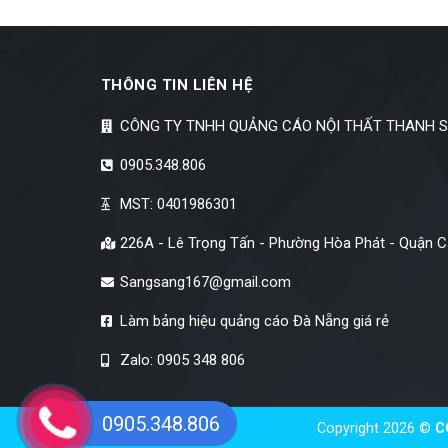
THÔNG TIN LIÊN HỆ
CÔNG TY TNHH QUẢNG CÁO NỘI THẤT THANH 
0905.348.806
MST: 0401986301
226A - Lê Trọng Tấn - Phường Hòa Phát - Quận 
Sangsang167@gmail.com
Làm bảng hiệu quảng cáo Đà Nẵng giá rẻ
Zalo: 0905 348 806
0905.348.806
Copyright 2026 ©
C