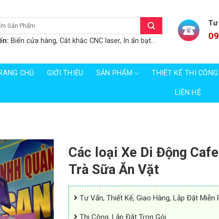
Tư
09
ến:
Biển cửa hàng, Cắt khắc CNC laser, In ấn bạt...
RANG CHỦ
GIỚI THIỆU
SẢN PHẨM
THIẾT KẾ THI CÔNG
LIÊN HỆ
Các loại Xe Di Động Cafe
Trà Sữa Ăn Vặt
Tư Vấn, Thiết Kế, Giao Hàng, Lắp Đặt Miễn 
Thi Công, Lắp Đặt Trọn Gói