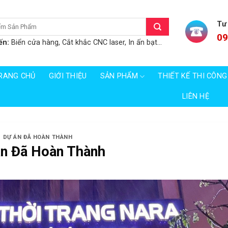
Tư
09
ến:
Biển cửa hàng, Cắt khắc CNC laser, In ấn bạt...
RANG CHỦ
GIỚI THIỆU
SẢN PHẨM
THIẾT KẾ THI CÔNG
LIÊN HỆ
DỰ ÁN ĐÃ HOÀN THÀNH
n Đã Hoàn Thành