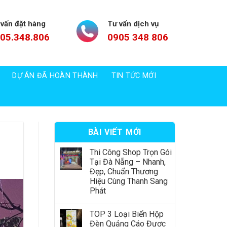
 vấn đặt hàng
Tư vấn dịch vụ
05.348.806
0905 348 806
DỰ ÁN ĐÃ HOÀN THÀNH
TIN TỨC MỚI
BÀI VIẾT MỚI
Thi Công Shop Trọn Gói
Tại Đà Nẵng – Nhanh,
Đẹp, Chuẩn Thương
Hiệu Cùng Thanh Sang
Phát
TOP 3 Loại Biển Hộp
Đèn Quảng Cáo Được