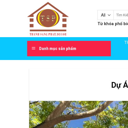
Skip
to
Tìm
content
kiếm:
Từ khóa phổ bi
T
Danh mục sản phẩm
Dự Á