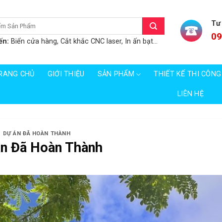
Tư
09
ến:
Biển cửa hàng, Cắt khắc CNC laser, In ấn bạt...
RANG CHỦ
GIỚI THIỆU
SẢN PHẨM
THIẾT KẾ THI CÔNG
LIÊN HỆ
DỰ ÁN ĐÃ HOÀN THÀNH
n Đã Hoàn Thành