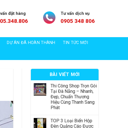
 vấn đặt hàng
Tư vấn dịch vụ
05.348.806
0905 348 806
DỰ ÁN ĐÃ HOÀN THÀNH
TIN TỨC MỚI
BÀI VIẾT MỚI
Thi Công Shop Trọn Gói
Tại Đà Nẵng – Nhanh,
Đẹp, Chuẩn Thương
Hiệu Cùng Thanh Sang
Phát
TOP 3 Loại Biển Hộp
Đèn Quảng Cáo Được