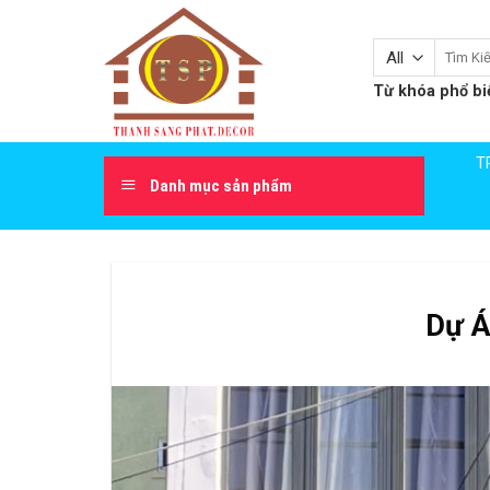
Skip
to
Tìm
content
kiếm:
Từ khóa phổ bi
T
Danh mục sản phẩm
Dự Á