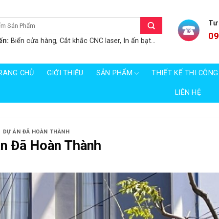
Tư
09
ến:
Biển cửa hàng, Cắt khắc CNC laser, In ấn bạt...
RANG CHỦ
GIỚI THIỆU
SẢN PHẨM
THIẾT KẾ THI CÔNG
LIÊN HỆ
DỰ ÁN ĐÃ HOÀN THÀNH
n Đã Hoàn Thành