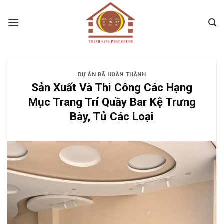
Skip
to
content
DỰ ÁN ĐÃ HOÀN THÀNH
Sản Xuất Và Thi Công Các Hạng
Mục Trang Trí Quầy Bar Kệ Trưng
Bày, Tủ Các Loại