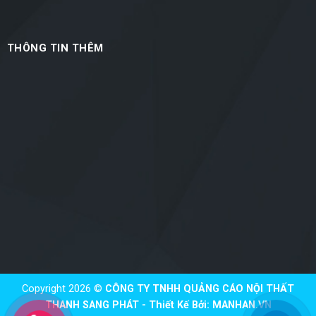
THÔNG TIN THÊM
Copyright 2026 ©
CÔNG TY TNHH QUẢNG CÁO NỘI THẤT
THANH SANG PHÁT - Thiết Kế Bởi:
MANHAN.VN