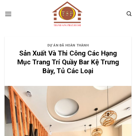
Skip
to
content
DỰ ÁN ĐÃ HOÀN THÀNH
Sản Xuất Và Thi Công Các Hạng
Mục Trang Trí Quầy Bar Kệ Trưng
Bày, Tủ Các Loại