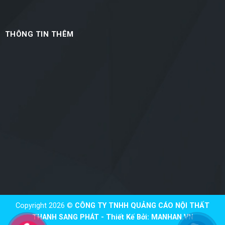
THÔNG TIN THÊM
Copyright 2026 ©
CÔNG TY TNHH QUẢNG CÁO NỘI THẤT
THANH SANG PHÁT - Thiết Kế Bởi:
MANHAN.VN