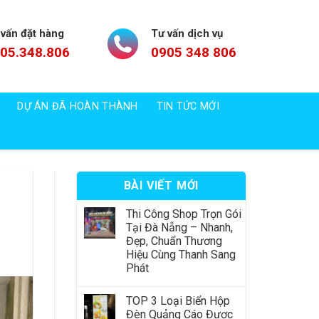
 vấn đặt hàng
Tư vấn dịch vụ
05.348.806
0905 348 806
DỰ ÁN ĐÃ HOÀN THÀNH
TIN TỨC MỚI
BÀI VIẾT MỚI
Thi Công Shop Trọn Gói
Tại Đà Nẵng – Nhanh,
Đẹp, Chuẩn Thương
Hiệu Cùng Thanh Sang
Phát
TOP 3 Loại Biển Hộp
Đèn Quảng Cáo Được