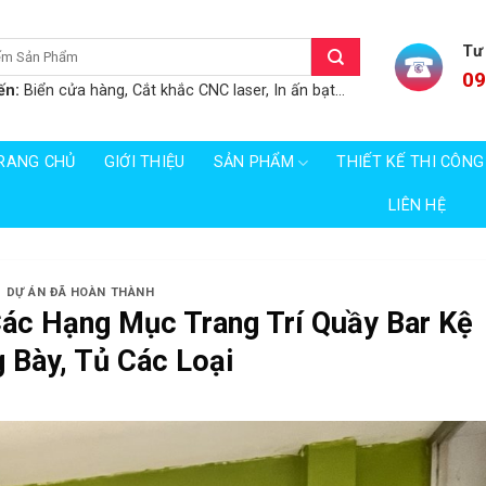
Tư
09
ến:
Biển cửa hàng, Cắt khắc CNC laser, In ấn bạt...
RANG CHỦ
GIỚI THIỆU
SẢN PHẨM
THIẾT KẾ THI CÔNG
LIÊN HỆ
DỰ ÁN ĐÃ HOÀN THÀNH
Các Hạng Mục Trang Trí Quầy Bar Kệ
 Bày, Tủ Các Loại