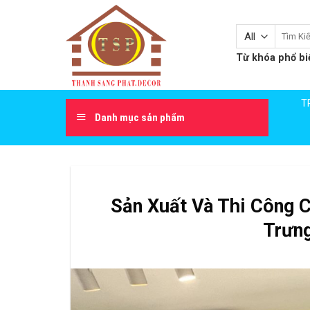
Skip
to
Tìm
content
kiếm:
Từ khóa phổ bi
T
Danh mục sản phẩm
Sản Xuất Và Thi Công 
Trưng