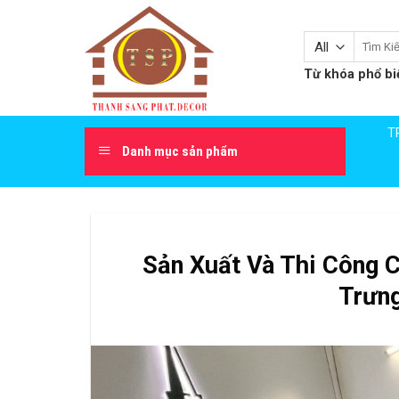
Skip
to
Tìm
content
kiếm:
Từ khóa phổ bi
T
Danh mục sản phẩm
Sản Xuất Và Thi Công 
Trưng