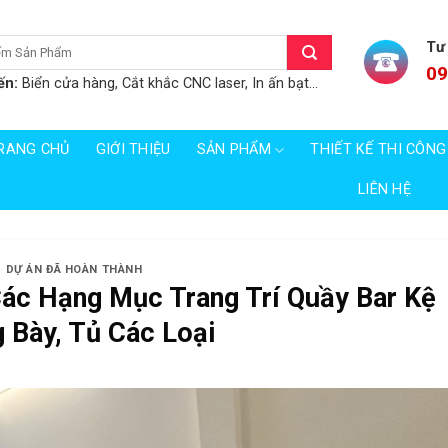
Tư
09
ến:
Biển cửa hàng, Cắt khắc CNC laser, In ấn bạt...
RANG CHỦ
GIỚI THIỆU
SẢN PHẨM
THIẾT KẾ THI CÔNG
LIÊN HỆ
DỰ ÁN ĐÃ HOÀN THÀNH
Các Hạng Mục Trang Trí Quầy Bar Kệ
 Bày, Tủ Các Loại