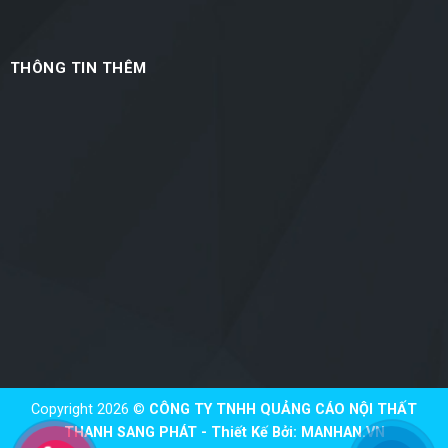
THÔNG TIN THÊM
Copyright 2026 ©
CÔNG TY TNHH QUẢNG CÁO NỘI THẤT
THANH SANG PHÁT - Thiết Kế Bởi:
MANHAN.VN