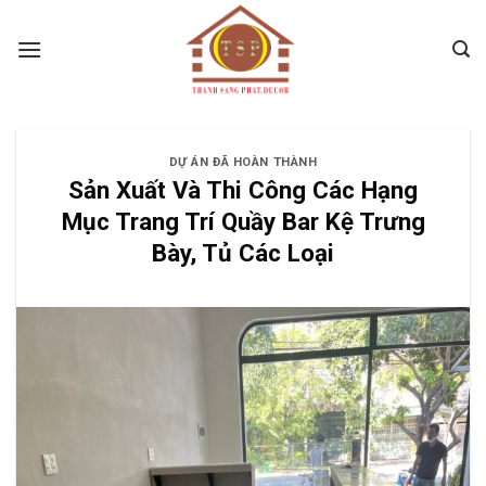
Skip
to
content
DỰ ÁN ĐÃ HOÀN THÀNH
Sản Xuất Và Thi Công Các Hạng
Mục Trang Trí Quầy Bar Kệ Trưng
Bày, Tủ Các Loại