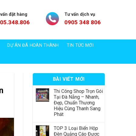
 vấn đặt hàng
Tư vấn dịch vụ
05.348.806
0905 348 806
DỰ ÁN ĐÃ HOÀN THÀNH
TIN TỨC MỚI
BÀI VIẾT MỚI
n
Thi Công Shop Trọn Gói
Tại Đà Nẵng – Nhanh,
Đẹp, Chuẩn Thương
Hiệu Cùng Thanh Sang
Phát
TOP 3 Loại Biển Hộp
Đèn Quảng Cáo Được