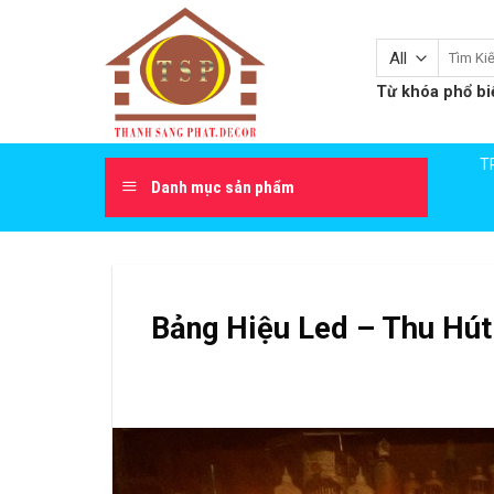
Skip
to
Tìm
content
kiếm:
Từ khóa phổ bi
T
Danh mục sản phẩm
Bảng Hiệu Led – Thu Hút