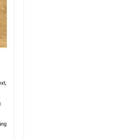
xt,
g
ảng