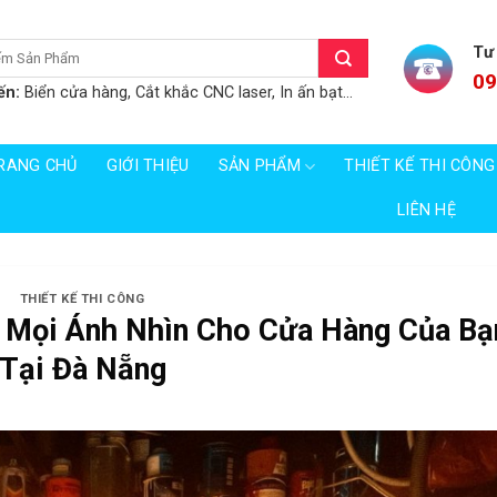
Tư
09
ến:
Biển cửa hàng, Cắt khắc CNC laser, In ấn bạt...
RANG CHỦ
GIỚI THIỆU
SẢN PHẨM
THIẾT KẾ THI CÔNG
LIÊN HỆ
THIẾT KẾ THI CÔNG
 Mọi Ánh Nhìn Cho Cửa Hàng Của Bạ
Tại Đà Nẵng