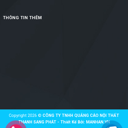
THÔNG TIN THÊM
Copyright 2026 ©
CÔNG TY TNHH QUẢNG CÁO NỘI THẤT
THANH SANG PHÁT - Thiết Kế Bởi:
MANHAN.VN