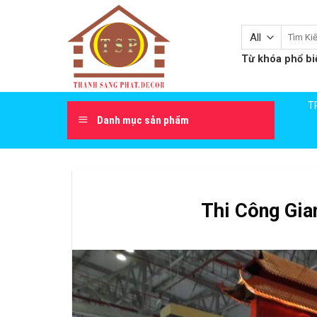
Skip
to
Tìm
content
kiếm:
Từ khóa phổ bi
T
Danh mục sản phẩm
Thi Công Gia