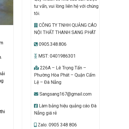
tư vấn, vui lòng liên hệ với chúng
tôi.
CÔNG TY TNHH QUẢNG CÁO
NỘI THẤT THANH SANG PHÁT
ắm
0905.348.806
MST: 0401986301
p.
226A – Lê Trọng Tấn –
hải
Phường Hòa Phát – Quận Cẩm
ng
Lệ – Đà Nẵng
Sangsang167@gmail.com
Làm bảng hiệu quảng cáo Đà
thi
Nẵng giá rẻ
Zalo: 0905 348 806