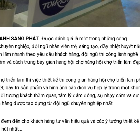
HANH SANG PHÁT
Được đánh giá là một trong những công
m chuyên nghiệp, đội ngũ nhân viên trẻ, sáng tạo, đầy nhiệt huyết n
iển lãm nhanh theo yêu cầu khách hàng, đội ngũ thi công lành nghề
 lãm và cách trưng bày gian hàng hội chợ hàng hội chợ triển lãm đẹ
 triển lãm thì việc thiết kế thi công gian hàng hội chợ triển lãm p
iệt, bày trí sản phẩm và hình ảnh các dịch vụ hợp lý trong một khô
u đối tượng khách thăm quan, tâm lý đám đông, sự nhạy cảm và sự
ch hàng được tạo dựng từ đội ngũ chuyên nghiệp nhất.
ẽ đem đến cho khách hàng tư vấn hiệu quả và các ý tưởng thiết kế 
 hút nhất…