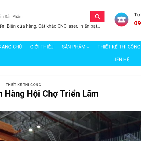
Tư
09
ến:
Biển cửa hàng, Cắt khắc CNC laser, In ấn bạt...
RANG CHỦ
GIỚI THIỆU
SẢN PHẨM
THIẾT KẾ THI CÔNG
LIÊN HỆ
THIẾT KẾ THI CÔNG
n Hàng Hội Chợ Triển Lãm