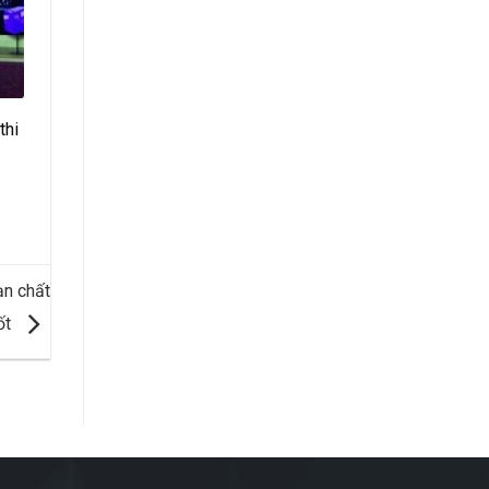
thi
ạn chất
ốt