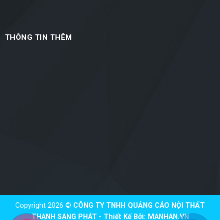
THÔNG TIN THÊM
Copyright 2026 ©
CÔNG TY TNHH QUẢNG CÁO NỘI THẤT
THANH SANG PHÁT - Thiết Kế Bởi:
MANHAN.VN