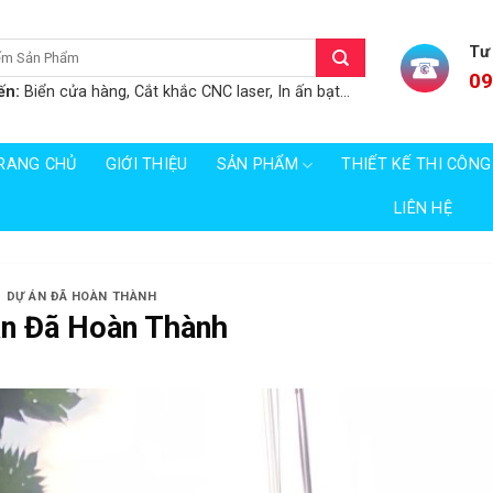
Tư
09
ến:
Biển cửa hàng, Cắt khắc CNC laser, In ấn bạt...
RANG CHỦ
GIỚI THIỆU
SẢN PHẨM
THIẾT KẾ THI CÔNG
LIÊN HỆ
DỰ ÁN ĐÃ HOÀN THÀNH
n Đã Hoàn Thành