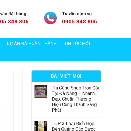
 vấn đặt hàng
Tư vấn dịch vụ
05.348.806
0905 348 806
DỰ ÁN ĐÃ HOÀN THÀNH
TIN TỨC MỚI
BÀI VIẾT MỚI
Thi Công Shop Trọn Gói
Tại Đà Nẵng – Nhanh,
Đẹp, Chuẩn Thương
Hiệu Cùng Thanh Sang
Phát
TOP 3 Loại Biển Hộp
Đèn Quảng Cáo Được