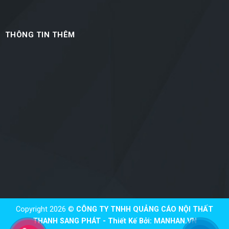
THÔNG TIN THÊM
Copyright 2026 ©
CÔNG TY TNHH QUẢNG CÁO NỘI THẤT
THANH SANG PHÁT - Thiết Kế Bởi:
MANHAN.VN