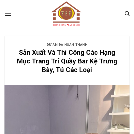
Skip
to
content
DỰ ÁN ĐÃ HOÀN THÀNH
Sản Xuất Và Thi Công Các Hạng
Mục Trang Trí Quầy Bar Kệ Trưng
Bày, Tủ Các Loại