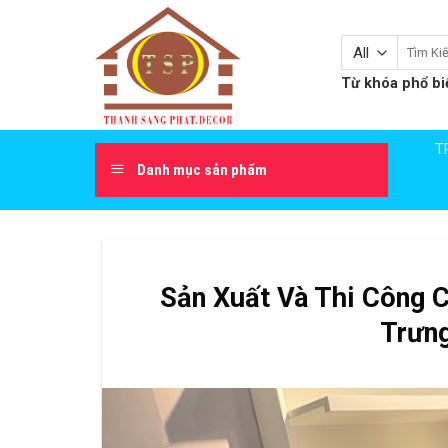
Skip
to
Tìm
content
kiếm:
Từ khóa phổ bi
T
Danh mục sản phẩm
Sản Xuất Và Thi Công 
Trưng