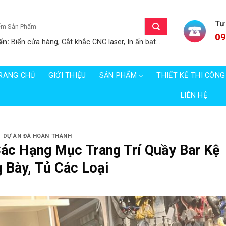
Tư
09
ến:
Biển cửa hàng, Cắt khắc CNC laser, In ấn bạt...
RANG CHỦ
GIỚI THIỆU
SẢN PHẨM
THIẾT KẾ THI CÔNG
LIÊN HỆ
DỰ ÁN ĐÃ HOÀN THÀNH
Các Hạng Mục Trang Trí Quầy Bar Kệ
 Bày, Tủ Các Loại