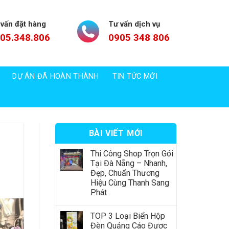
 vấn đặt hàng
Tư vấn dịch vụ
05.348.806
0905 348 806
DỰ ÁN ĐÃ HOÀN THÀNH
TIN TỨC MỚI
BÀI VIẾT MỚI
Thi Công Shop Trọn Gói
Tại Đà Nẵng – Nhanh,
Đẹp, Chuẩn Thương
Hiệu Cùng Thanh Sang
Phát
TOP 3 Loại Biển Hộp
Đèn Quảng Cáo Được