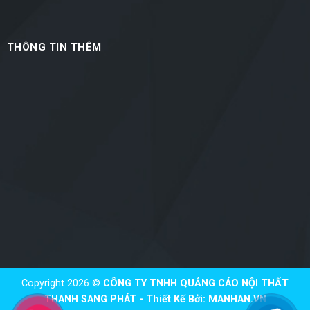
THÔNG TIN THÊM
Copyright 2026 ©
CÔNG TY TNHH QUẢNG CÁO NỘI THẤT
THANH SANG PHÁT - Thiết Kế Bởi:
MANHAN.VN