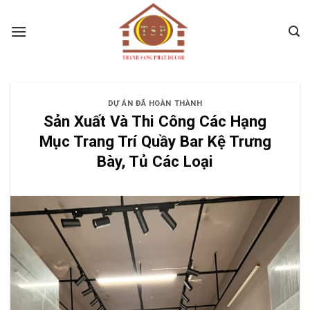
Skip
to
content
DỰ ÁN ĐÃ HOÀN THÀNH
Sản Xuất Và Thi Công Các Hạng
Mục Trang Trí Quầy Bar Kệ Trưng
Bày, Tủ Các Loại