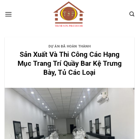
Skip
to
content
DỰ ÁN ĐÃ HOÀN THÀNH
Sản Xuất Và Thi Công Các Hạng
Mục Trang Trí Quầy Bar Kệ Trưng
Bày, Tủ Các Loại