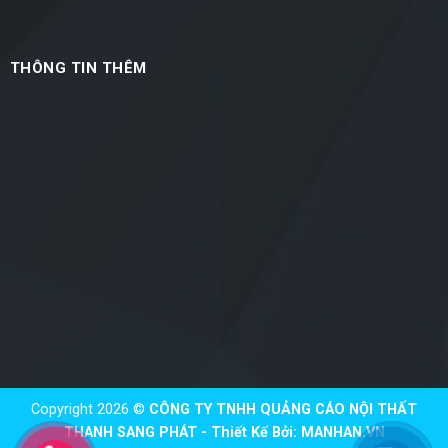
THÔNG TIN THÊM
Copyright 2026 ©
CÔNG TY TNHH QUẢNG CÁO NỘI THẤT
THANH SANG PHÁT - Thiết Kế Bởi:
MANHAN.VN