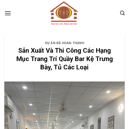
Skip
to
content
DỰ ÁN ĐÃ HOÀN THÀNH
Sản Xuất Và Thi Công Các Hạng
Mục Trang Trí Quầy Bar Kệ Trưng
Bày, Tủ Các Loại